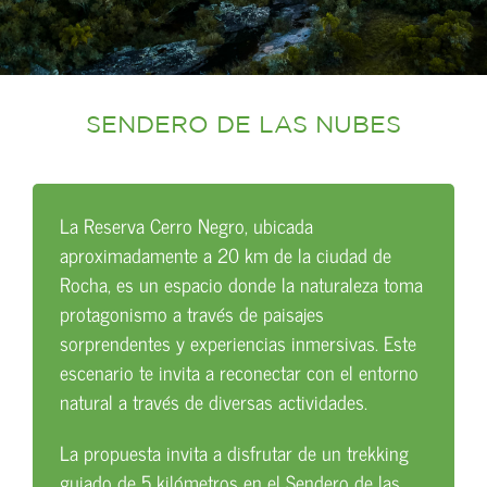
SENDERO DE LAS NUBES
La Reserva Cerro Negro, ubicada
aproximadamente a 20 km de la ciudad de
Rocha, es un espacio donde la naturaleza toma
protagonismo a través de paisajes
sorprendentes y experiencias inmersivas. Este
escenario te invita a reconectar con el entorno
natural a través de diversas actividades.
La propuesta invita a disfrutar de un trekking
guiado de 5 kilómetros en el Sendero de las