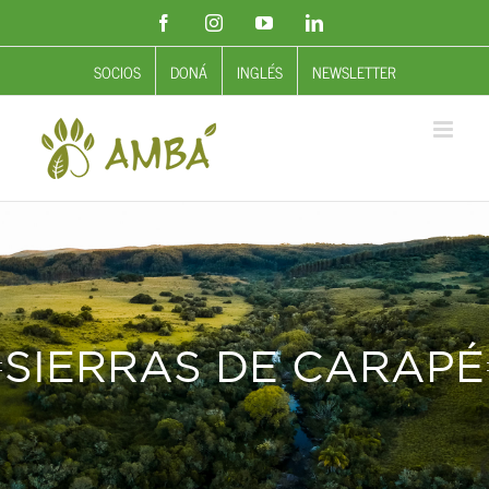
Saltar
Facebook
Instagram
YouTube
LinkedIn
al
contenido
SOCIOS
DONÁ
INGLÉS
NEWSLETTER
SIERRAS DE CARAPÉ